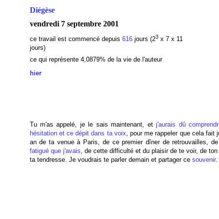
Diégèse
vendredi 7 septembre 2001
3
ce travail est commencé depuis
616
jours (2
x 7 x 11
jours)
ce qui représente 4,0879% de la vie de l'auteur
hier
Tu m'as appelé, je le sais maintenant, et
j'aurais dû comprendr
hésitation et ce dépit dans ta voix
, pour me rappeler que cela fait 
an de ta venue à Paris, de ce premier dîner de retrouvailles, d
fatigué que j'avais
, de cette difficulté et du plaisir de te voir, de ton
ta tendresse. Je voudrais te parler demain et partager ce
souvenir
.