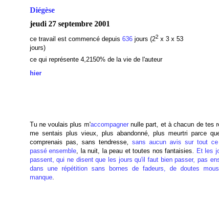
Diégèse
jeudi 27 septembre 2001
2
ce travail est commencé depuis
636
jours (2
x 3 x 53
jours)
ce qui représente 4,2150% de la vie de l'auteur
hier
Tu ne voulais plus m'
accompagner
nulle part, et à chacun de tes r
me sentais plus vieux, plus abandonné, plus meurtri parce qu
comprenais pas, sans tendresse,
sans aucun avis sur tout c
passé ensemble
, la nuit, la peau et toutes nos fantaisies.
Et les 
passent, qui ne disent que les jours qu'il faut bien passer, pas e
dans une répétition sans bornes de fadeurs, de doutes mou
manque
.