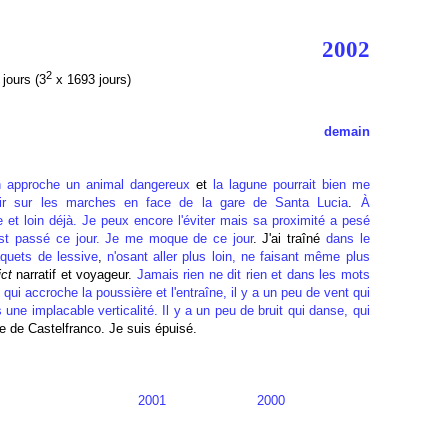
2002
2
jours (3
x 1693 jours)
demain
 approche un animal dangereux
et
la lagune pourrait bien me
eoir sur les marches en face de la gare de Santa Lucia
.
À
 et loin déjà. Je peux encore l'éviter mais sa proximité a pesé
st passé ce jour. Je me moque de ce jour
. J'ai traîné
dans le
quets de lessive
,
n'osant aller plus loin, ne faisant même plus
ict
narratif et voyageur.
Jamais rien ne dit rien et dans les mots
 qui accroche la poussière et l'entraîne, il y a un peu de vent qui
 une implacable verticalité. Il y a un peu de bruit qui danse, qui
que de Castelfranco. Je suis épuisé.
2001
2000