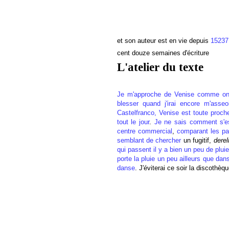
et son auteur est en vie depuis
15237
cent douze semaines d'écriture
L'atelier du texte
Je m'approche de Venise comme on
blesser quand j'irai encore m'ass
Castelfranco, Venise est toute proche
tout le jour
.
Je ne sais comment s'e
centre commercial
,
comparant les pa
semblant de chercher
un fugitif,
derel
qui passent il y a bien un peu de pluie
porte la pluie un peu ailleurs que dans
danse
. J'éviterai ce soir la discothè