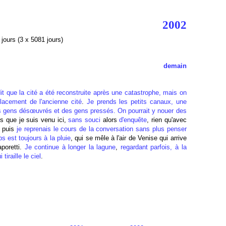
2002
jours (3 x 5081 jours)
demain
it que la cité a été reconstruite après une catastrophe, mais on
placement de l'ancienne cité
.
Je prends les petits canaux, une
s gens désœuvrés et des gens pressés. On pourrait y nouer des
is que je suis venu ici,
sans souci
alors
d'enquête
, rien qu'avec
puis
je reprenais le cours de la conversation sans plus penser
s est toujours à la pluie
, qui se mêle à l'air de Venise qui arrive
aporetti.
Je continue à longer la lagune
,
regardant parfois, à la
tiraille le ciel
.