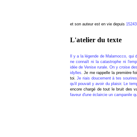
et son auteur est en vie depuis
15243
L'atelier du texte
Il y a la légende de Malamocco, qui d
ne connaît ni la catastrophe ni l'em
idée de Venise rurale
.
On y croise de
idylles
. Je me rappelle la première fo
toi.
Je riais doucement à tes sourires
qu'il pouvait y avoir du plaisir
.
Le temp
encore chargé de tout le bruit des v
faveur d'une éclaircie un campanile qui 