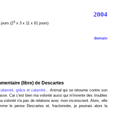
2004
3
jours (2
x 3 x 11 x 61 jours)
demain
mentaire (libre) de Descartes
calamité, grâce et calamité
... Animal qui se retourne contre son
sse. Car c'est bien ma volonté aussi qui m'invente des troubles
 volonté n'a pas de relations avec mon inconscient. Alors, elle
omme le pense Descartes et, fractionnée, je pourrais alors la