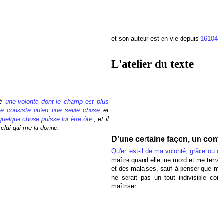
et son auteur est en vie depuis
16104
L'atelier du texte
né
une volonté dont le champ est plus
ne consiste qu'en une seule chose
et
quelque chose puisse lui être ôté
; et il
celui qui me la donne.
D'une certaine façon, un com
Qu'en est-il de ma volonté, grâce ou 
maître quand elle me mord et me terra
et des malaises, sauf à penser que ma
ne serait pas un tout indivisible c
maîtriser.