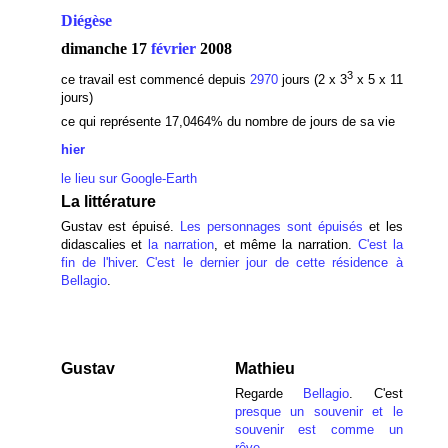
Diégèse
dimanche 17
février
2008
3
ce travail est commencé depuis
2970
jours (2 x 3
x 5 x 11
jours)
ce qui représente 17,0464
% du nombre de jours de sa vie
hier
le lieu sur Google-Earth
La littérature
Gustav est épuisé.
Les personnages sont épuisés
et les
didascalies et
la narration
, et même la narration.
C'est la
fin de l'hiver
.
C'est le dernier jour de cette résidence à
Bellagio
.
Gustav
Mathieu
Regarde
Bellagio
. C'est
presque un souvenir
et le
souvenir est comme un
rêve
.