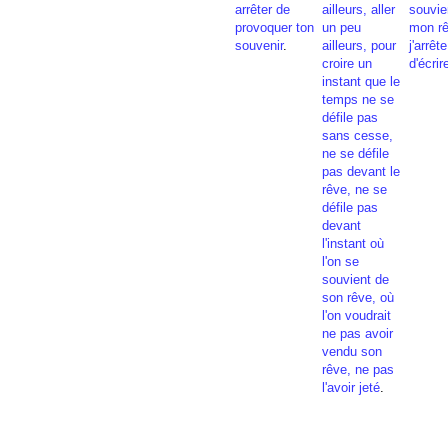
arrêter de
ailleurs, aller
souvie
provoquer ton
un peu
mon rê
souvenir
.
ailleurs, pour
j'arrête
croire un
d'écrir
instant que le
temps ne se
défile pas
sans cesse,
ne se défile
pas devant le
rêve, ne se
défile pas
devant
l'instant où
l'on se
souvient de
son rêve, où
l'on voudrait
ne pas avoir
vendu son
rêve, ne pas
l'avoir jeté
.