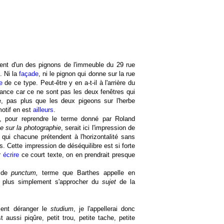
ement d'un des pignons de l'immeuble du 29 rue
. Ni la
façade
, ni le pignon qui donne sur la rue
e
de ce type. Peut-être y en a-t-il à l'arrière du
tance car ce ne sont pas les deux fenêtres qui
e, pas plus que les deux pigeons sur l'herbe
motif en est
ailleurs
.
, pour reprendre le terme donné par Roland
e sur la photographie
, serait ici l'impression de
 qui chacune prétendent à l'horizontalité sans
es. Cette impression de déséquilibre est si forte
r
écrire
ce court texte, on en prendrait presque
n de
punctum,
terme que Barthes appelle en
it plus simplement s'approcher du
sujet
de la
ient déranger le
studium
, je l'appellerai donc
st aussi piqûre, petit trou, petite tache, petite