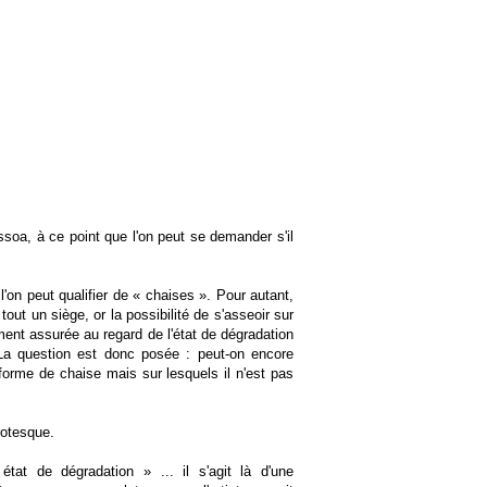
Pessoa, à ce point que l'on peut se demander s'il
'on peut qualifier de « chaises ». Pour autant,
tout un siège, or la possibilité de s'asseoir sur
ent assurée au regard de l'état de dégradation
 La question est donc posée : peut-on encore
orme de chaise mais sur lesquels il n'est pas
rotesque.
état de dégradation » ... il s'agit là d'une