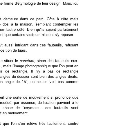
ne forme d'étymologie de leur design. Mais, ici,
t à demeure dans ce parc. Côte à côte mais
 le dos à la maison, semblant contempler les
er l'autre côté. Bien qu'ils soient parfaitement
nt que certains visiteurs n'osent s'y reposer.
 aussi intrigant dans ces fauteuils, refusant
osition de biais.
se situer le
punctum
, sinon des fauteuils eux-
, mais l'image photographique que l'on peut en
ir de rectangle. Il n'y a pas de rectangle
 angles du dossier sont bien des angles droits,
e un angle de 15°, on ne les voit pas comme
l'œil une sorte de mouvement si prononcé que
océdé, par essence, de fixation parvient à le
e chose de l'oxymore : ces fauteuils sont
nt en mouvement.
t que l'on s'en relève très facilement, contre