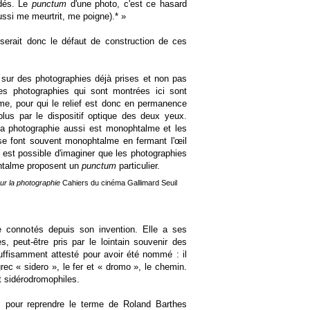
 dés. Le
punctum
d'une photo, c'est ce hasard
ssi me meurtrit, me poigne).* »
serait donc le défaut de construction de ces
sur des photographies déjà prises et non pas
Les photographies qui sont montrées ici sont
e, pour qui le relief est donc en permanence
plus par le dispositif optique des deux yeux.
la photographie aussi est monophtalme et les
se font souvent monophtalme en fermant l'œil
l est possible d'imaginer que les photographies
htalme proposent un
punctum
particulier.
ur la photographie
Cahiers du cinéma Gallimard Seuil
 connotés depuis son invention. Elle a ses
, peut-être pris par le lointain souvenir des
suffisamment attesté pour avoir été nommé : il
grec « sidero », le fer et « dromo », le chemin.
 sidérodromophiles.
, pour reprendre le terme de Roland Barthes