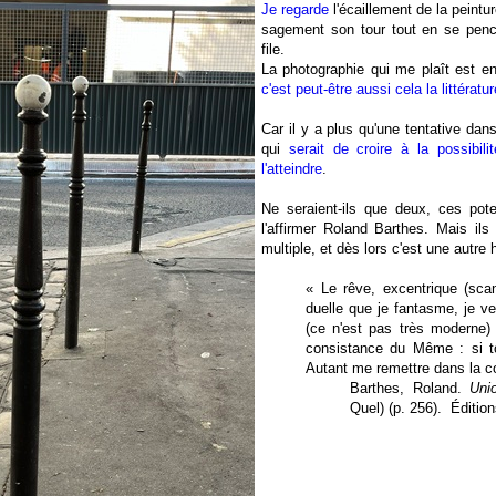
Je regarde
l'écaillement de la peintu
sagement son tour tout en se penc
file.
La photographie qui me plaît est en 
c'est peut-être aussi cela la littératu
Car il y a plus qu'une tentative dan
qui
serait de croire à la possibili
l'atteindre
.
Ne seraient-ils que deux, ces pote
l'affirmer Roland Barthes. Mais ils 
multiple, et dès lors c'est une autre h
« Le rêve, excentrique (scan
duelle que je fantasme, je veu
(ce n'est pas très moderne) 
consistance du Même : si to
Autant me remettre dans la co
Barthes, Roland.
Uni
Quel) (p. 256). Édition