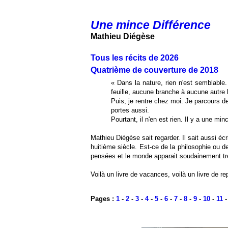
Une mince Différence
Mathieu Diégèse
Tous les récits de 2026
Quatrième de couverture de 2018
« Dans la nature, rien n'est semblable.
feuille, aucune branche à aucune autre b
Puis, je rentre chez moi. Je parcours d
portes aussi.
Pourtant, il n'en est rien. Il y a une min
Mathieu Diégèse sait regarder. Il sait aussi écr
huitième siècle. Est-ce de la philosophie ou d
pensées et le monde apparait soudainement trè
Voilà un livre de vacances, voilà un livre de re
Pages :
1
-
2
-
3
-
4
-
5
-
6
-
7
-
8
-
9
-
10
-
11