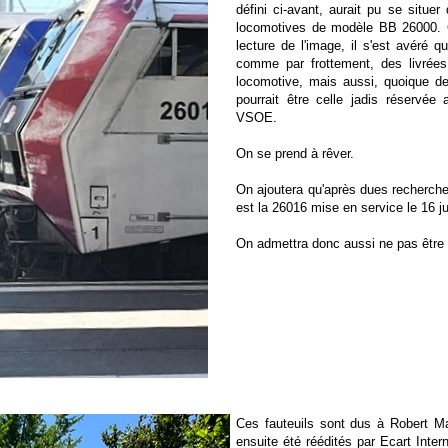
défini ci-avant, aurait pu se situe
locomotives de modèle BB 26000. On
lecture de l'image, il s'est avéré qu
comme par frottement, des livrées
locomotive, mais aussi, quoique d
pourrait être celle jadis réservée
VSOE.
On se prend à rêver.
On ajoutera qu'après dues recherche
est la 26016 mise en service le 16 ju
On admettra donc aussi ne pas être 
Ces fauteuils sont dus à Robert Ma
ensuite été réédités par Ecart Inter