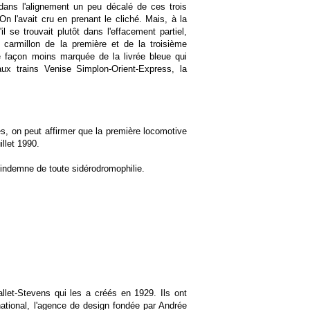
r dans l'alignement un peu décalé de ces trois
 l'avait cru en prenant le cliché. Mais, à la
'il se trouvait plutôt dans l'effacement partiel,
 carmillon de la première et de la troisième
e façon moins marquée de la livrée bleue qui
 aux trains Venise Simplon-Orient-Express, la
s, on peut affirmer que la première locomotive
illet 1990.
indemne de toute sidérodromophilie.
llet-Stevens qui les a créés en 1929. Ils ont
national, l'agence de design fondée par Andrée