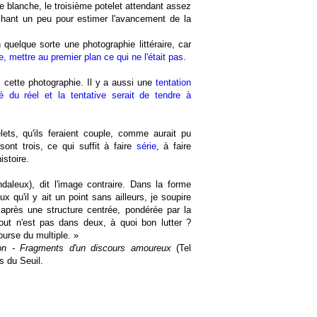
re blanche, le troisième potelet attendant assez
hant un peu pour estimer l'avancement de la
quelque sorte une photographie littéraire, car
re, mettre au premier plan ce qui ne l'était pas
.
s cette photographie. Il y a aussi une
tentation
té du réel et la tentative serait de tendre à
lets, qu'ils feraient couple, comme aurait pu
sont trois, ce qui suffit à faire
série
, à faire
istoire.
daleux), dit l'image contraire. Dans la forme
x qu'il y ait un point sans ailleurs, je soupire
après une structure centrée, pondérée par la
ut n'est pas dans deux, à quoi bon lutter ?
urse du multiple. »
on - Fragments d'un discours amoureux
(Tel
s du Seuil.