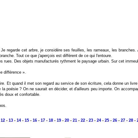
 Je regarde cet arbre, je considère ses feuilles, les rameaux, les branches.
ranche. Tout ce que j'aperçois est différent de ce qui l'entoure.
es rues. Des objets manufacturés rythment le paysage urbain. Sur cet immeubl
ce différence ».
ire. Et quand il met son regard au service de son écriture, cela donne un livre
e la poésie ? On ne saurait en décider, et d'ailleurs peu importe. On accomp
s doux et confortable.
pos.
-
12
-
13
-
14
-
15
-
16
-
17
-
18
-
19
-
20
-
21
-
22
-
23
-
24
-
25
-
26
-
27
-
28
-