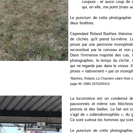
coupure - et aussi coup de
qui, en elle,
me point
(mais au
Le
punctum
de cette photographie 
deux fenêtres.
Cependant Roland Barthes théorise 
de clichés qu'il prend lui-même. 
prises par une personne monophtalm
reconstitué par le cerveau et non 
Dans l'immense majorité des cas, 
photographes, le temps du cliché, 
qui ne regarde pas dans le viseur. I
prises « nativement » par un monop
*Barthes, Roland,
La Chambre claire Note s
page 49. ISBN 207020541X
La locomotive est un condensé de
passionnés et même ses fétichistes
pistons et des bielles. Le fait est 
s'agit de « sidérodromophilie », du 
Ce sont surtout les hommes qui sont
Le
punctum
de cette photographie