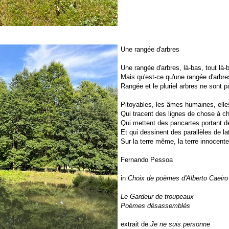
Une rangée d'arbres
Une rangée d'arbres, là-bas, tout là-
Mais qu'est-ce qu'une rangée d'arbres
Rangée et le pluriel arbres ne sont
Pitoyables, les âmes humaines, elles
Qui tracent des lignes de chose à c
Qui mettent des pancartes portant d
Et qui dessinent des parallèles de la
Sur la terre même, la terre innocente 
Fernando Pessoa
in
Choix de poèmes d'Alberto Caeiro
Le Gardeur de troupeaux
Poèmes désassemblés
extrait de
Je ne suis personne