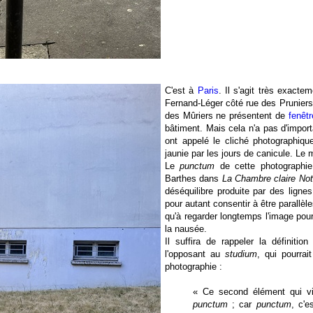
C'est à
Paris
. Il s'agit très exact
Fernand-Léger côté rue des Pruniers
des Mûriers ne présentent de
fenêtr
bâtiment. Mais cela n'a pas d'impor
ont appelé le cliché photographiqu
jaunie par les jours de canicule. Le 
Le
punctum
de cette photographie
Barthes dans
La Chambre claire Not
déséquilibre produite par des lignes
pour autant consentir à être parallèl
qu'à regarder longtemps l'image pou
la nausée.
Il suffira de rappeler la définitio
l'opposant au
studium
, qui pourra
photographie :
« Ce second élément qui v
punctum
; car
punctum
, c'e