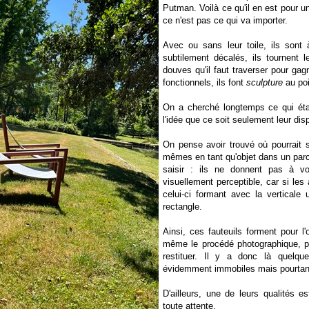
Putman. Voilà ce qu'il en est pour u
ce n'est pas ce qui va importer.
Avec ou sans leur toile, ils son
subtilement décalés, ils tournent
douves qu'il faut traverser pour gagn
fonctionnels, ils font
sculpture
au poi
On a cherché longtemps ce qui était
l'idée que ce soit seulement leur disp
On pense avoir trouvé où pourrait 
mêmes en tant qu'objet dans un parc
saisir : ils ne donnent pas à vo
visuellement perceptible, car si les
celui-ci formant avec la vertical
rectangle.
Ainsi, ces fauteuils forment pour 
même le procédé photographique, pr
restituer. Il y a donc là quelqu
évidemment immobiles mais pourta
D'ailleurs, une de leurs qualités es
toute attente.