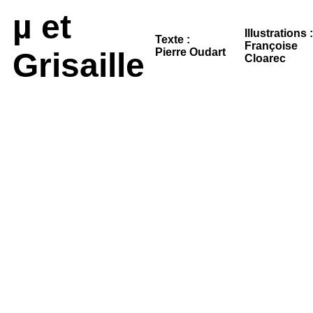
µ et
Illustrations :
Texte :
Françoise
Pierre Oudart
Grisaille
Cloarec