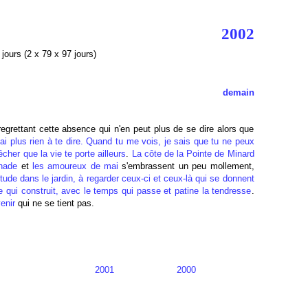
2002
jours (2 x 79 x 97 jours)
demain
regrettant cette absence qui n'en peut plus de se dire alors que
ai plus rien à te dire. Quand tu me vois, je sais que tu ne peux
her que la vie te porte ailleurs
.
La côte de la Pointe de Minard
nade
et
les amoureux de mai
s'embrassent un peu mollement,
itude dans le jardin, à regarder ceux-ci et ceux-là qui se donnent
se qui construit, avec le temps qui passe et patine la tendresse
.
enir
qui ne se tient pas.
2001
2000