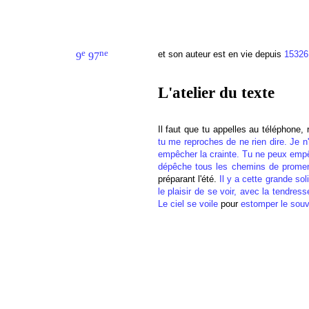
e
ne
et son auteur est en vie depuis
15326
9
97
L'atelier du texte
Il faut que tu appelles au téléphone, 
tu me reproches de ne rien dire. Je n'
empêcher la crainte. Tu ne peux empêc
dépêche tous les chemins de prome
préparant l'été.
Il y a cette grande sol
le plaisir de se voir, avec la tendres
Le ciel se voile
pour
estomper le souv