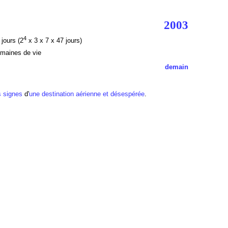
2003
4
jours (2
x 3 x 7 x 47 jours)
emaines de vie
demain
s signes
d'
une destination aérienne et désespérée
.