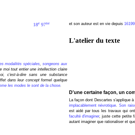
e
ne
et son auteur est en vie depuis
16199
18
97
L'atelier du texte
nes modalités spéciales
,
songeons aux
 moi tout entier une intellection claire
oi, c'est-à-dire sans une substance
 effet dans leur concept formel quelque
mme les modes le sont de la chose
.
D'une certaine façon, un com
La façon dont Descartes s'applique à h
implacablement névrotique
.
Son rais
est aidé par tous les travaux qui ont
faculté d'imaginer
, juste cette petite
autant imaginer que rationaliser et que 