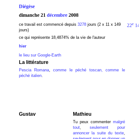
Diégèse
dimanche 21
décembre
2008
e
ce travail est commencé depuis
3278
jours (2 x 11 x 149
22
1
jours)
ce qui représente 18,4874% de la vie de l'auteur
hier
le lieu sur Google-Earth
La littérature
Pescia Romana
,
comme le péché toscan, comme le
péché italien
.
Gustav
Mathieu
Tu peux commenter
malgré
tout
,
seulement pour
annoncer la suite du texte
,
seulement pour en donner un