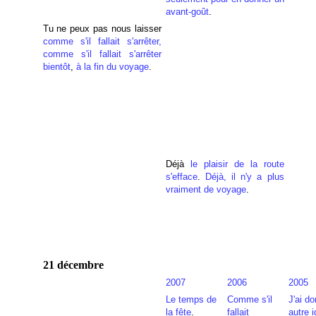
avant-goût
.
Tu ne peux pas nous laisser
comme s'il fallait s'arrêter,
comme s'il fallait s'arrêter
bientôt
,
à la fin du voyage
.
Déjà
le plaisir de la route
s'efface
.
Déjà, il n'y a plus
vraiment de voyage
.
21 décembre
2007
2006
2005
Le temps de
Comme s'il
J'ai d
la fête
.
fallait
autre 