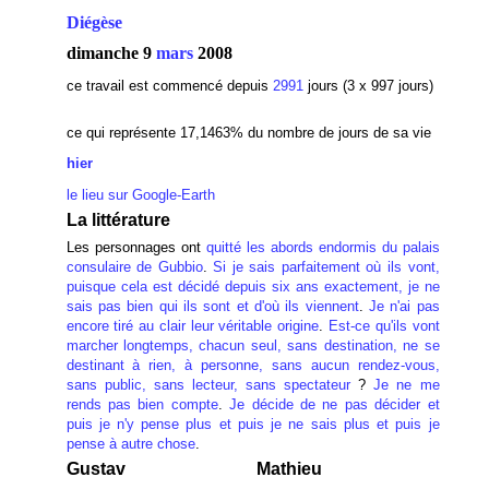
Diégèse
dimanche 9
mars
2008
ce travail est commencé depuis
2991
jours (3 x 997 jours)
ce qui représente 17,1463
% du nombre de jours de sa vie
hier
le lieu sur Google-Earth
La littérature
Les personnages ont
quitté les abords endormis du palais
consulaire de Gubbio
.
Si je sais parfaitement où ils vont,
puisque cela est décidé depuis six ans exactement, je ne
sais pas bien qui ils sont et d'où ils viennent
.
Je n'ai pas
encore tiré au clair leur véritable origine
.
Est-ce qu'ils vont
marcher longtemps, chacun seul, sans destination, ne se
destinant à rien, à personne, sans aucun rendez-vous,
sans public, sans lecteur, sans spectateur
?
Je ne me
rends pas bien compte
.
Je décide de ne pas décider et
puis je n'y pense plus et puis je ne sais plus et puis je
pense à autre chose
.
Gustav
Mathieu