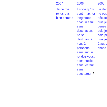
2007
2006
2005
Je ne me
Est-ce qu'ils
Je déc
rends pas
vont marcher
ne pas
bien compte
.
longtemps,
décide
chacun seul,
puis je
sans
pense 
destination,
puis je
ne se
sais pl
destinant à
puis j
rien, à
à autr
personne,
chose
.
sans aucun
rendez-vous,
sans public,
sans lecteur,
sans
spectateur
?