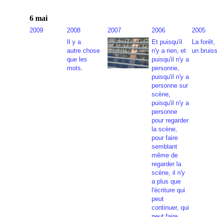
6 mai
2009
2008
2007
2006
2005
Il y a
Et puisqu'il
La forêt,
autre chose
n'y a rien, et
un bruis
que les
puisqu'il n'y a
mots
.
personne,
puisqu'il n'y a
personne sur
scène,
puisqu'il n'y a
personne
pour regarder
la scène,
pour faire
semblant
même de
regarder la
scène, il n'y
a plus que
l'écriture qui
peut
continuer, qui
peut faire