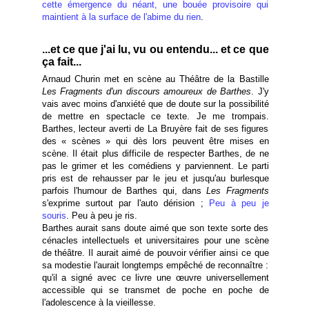
cette émergence du néant, une bouée provisoire qui
maintient à la surface de l'abime du rien
.
...et ce que j'ai lu, vu ou entendu... et ce que
ça fait...
Arnaud Churin met en scène au Théâtre de la Bastille
Les Fragments d'un discours amoureux de Barthes
. J'y
vais avec moins d'anxiété que de doute sur la possibilité
de mettre en spectacle ce texte. Je me trompais.
Barthes, lecteur averti de La Bruyère fait de ses figures
des « scènes » qui dès lors peuvent être mises en
scène. Il était plus difficile de respecter Barthes, de ne
pas le grimer et les comédiens y parviennent. Le parti
pris est de rehausser par le jeu et jusqu'au burlesque
parfois l'humour de Barthes qui, dans
Les Fragments
s'exprime surtout par l'auto dérision ;
Peu à peu je
souris
. Peu à peu je ris.
Barthes aurait sans doute aimé que son texte sorte des
cénacles intellectuels et universitaires pour une scène
de théâtre. Il aurait aimé de pouvoir vérifier ainsi ce que
sa modestie l'aurait longtemps empêché de reconnaître :
qu'il a signé avec ce livre une œuvre universellement
accessible qui se transmet de poche en poche de
l'adolescence à la vieillesse.