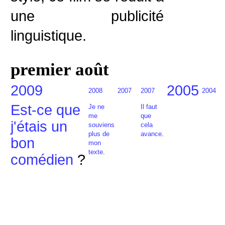
une publicité
linguistique.
premier août
2009
2005
2008
2007
2007
2004
Est-ce que
Je ne
Il faut
me
que
j'étais un
souviens
cela
plus de
avance
.
bon
mon
texte
.
comédien
?