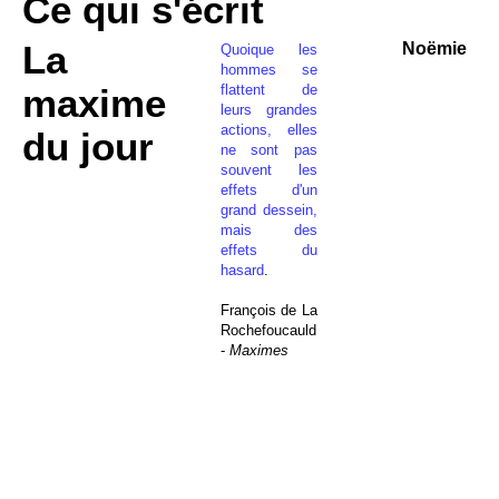
Ce qui s'écrit
La
Noëmie
Quoique les
hommes se
flattent de
maxime
leurs grandes
actions, elles
du jour
ne sont pas
souvent les
effets d'un
grand dessein,
mais des
effets du
hasard
.
François de La
Rochefoucauld
-
Maximes