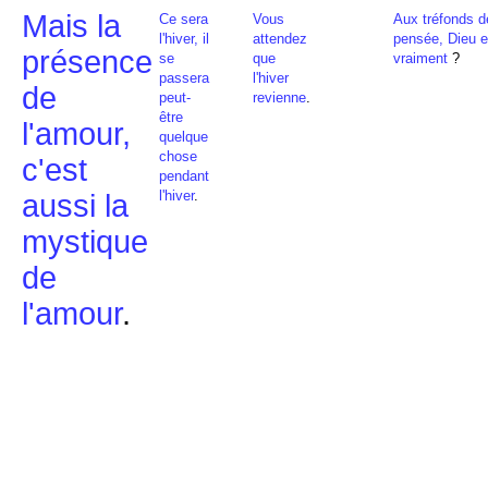
Mais la
Ce sera
Vous
Aux tréfonds d
l'hiver, il
attendez
pensée, Dieu ex
présence
se
que
vraiment
?
passera
l'hiver
de
peut-
revienne
.
être
l'amour,
quelque
chose
c'est
pendant
l'hiver
.
aussi la
mystique
de
l'amour
.