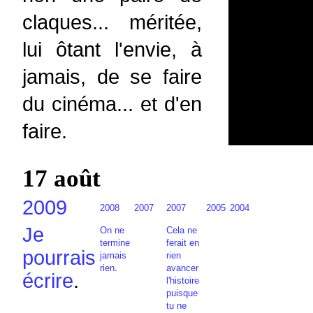
claques... méritée,
lui ôtant l'envie, à
jamais, de se faire
du cinéma... et d'en
faire.
17 août
2009
2008
2007
2007
2005
2004
Je
On ne
Cela ne
termine
ferait en
pourrais
jamais
rien
rien
.
avancer
écrire
.
l'histoire
puisque
tu ne