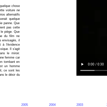
r quelque chose
ette voiture
ne
ios alternatifs
serait quelque
aie panne. Que
ient pas cette
 le piège. Que
ne du film ne
 envisagés, il
 à l'évidence
ique. Il s'agit
ans le miroir.
 une femme car
 en tombant en
'est un homme
it, ce sont les
ns le désir du
2005
2004
2003