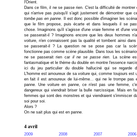
l'Orient.
Dans ce film, il ne se passe rien. C'est la difficulté de montre
qui n'arrive pas puisqu'il s'agit justement de démontrer que c
tombe pas en panne
. Il est donc possible d'imaginer les scénar
que le film propose, puis écarte et dans lesquels il se pas
chose. Imaginons qu'il s'agisse d'une vraie femme et d'une vr
se passerait-il ? Imaginons encore que les deux hommes n'a
voiture, n'en connaissent pas la qualité et tombent ainsi dans
se passerait-il ? La question ne se pose pas car la scè
fonctionne pas comme scène plausible. Dans tous les scénarios
ne se passerait rien car
il ne se passe rien
. La scène est
fantasmatique et le thème du double en montre l'essence narciss
ici du jeu particulier du double halluciné qui se regarde d
L'homme est amoureux de sa voiture qui, comme toujours est
en fait il est amoureux de lui-même... qui ne le trompe pas
panne. Une voiture en panne, ce n'est pas une femme, c
dangereux qui viendrait briser la bulle narcissique. Mais en fa
femmes qui sont des monstres et qui viendraient s'immiscer da
soi pour soi.
Alors ?
On ne sait plus qui est en panne.
4 avril
2009
2008
2007
2006