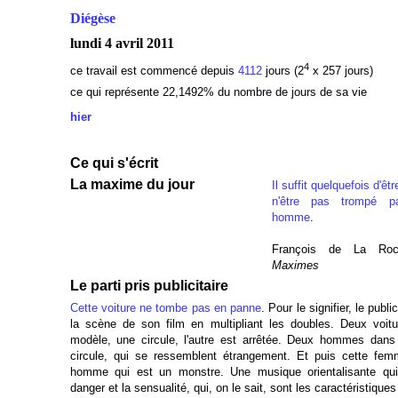
Diégèse
lundi 4 avril 2011
4
ce travail est commencé depuis
4112
jours (2
x 257 jours)
ce qui représente 22,1492
% du nombre de jours de sa vie
hier
Ce qui s'écrit
La maxime du jour
Il suffit quelquefois d'êt
n'être pas trompé p
homme
.
François de La Roch
Maximes
Le parti pris publicitaire
Cette voiture ne tombe pas en panne
. Pour le signifier, le publi
la scène de son film en multipliant les doubles. Deux voi
modèle, une circule, l'autre est arrêtée. Deux hommes dans 
circule, qui se ressemblent étrangement. Et puis cette fem
homme qui est un monstre. Une musique orientalisante qui 
danger et la sensualité, qui, on le sait, sont les caractéristiques