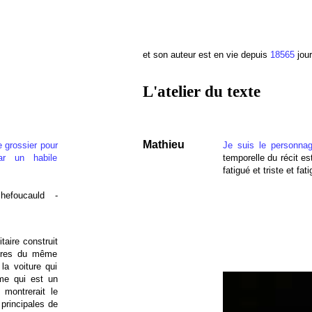
et son auteur est en vie depuis
18565
jour
L'atelier du texte
Mathieu
re grossier pour
Je suis le personna
ar un habile
temporelle du récit est
fatigué et triste et fati
efoucauld -
citaire construit
tures du même
la voiture qui
me qui est un
montrerait le
 principales de