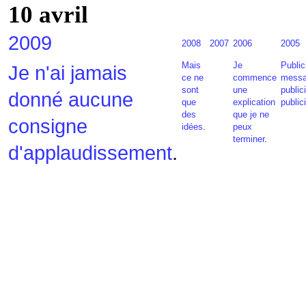
10 avril
2009
2008
2007
2006
2005
Mais
Je
Public
Je n'ai jamais
ce ne
commence
mess
sont
une
publici
donné aucune
que
explication
public
des
que je ne
consigne
idées
.
peux
terminer
.
d'applaudissement
.