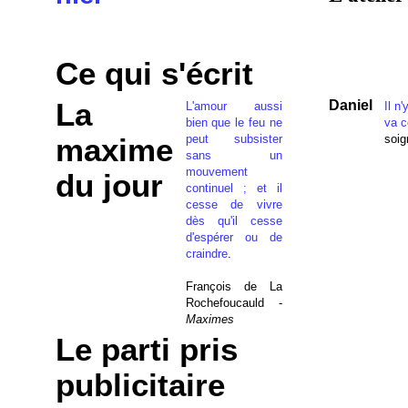
Ce qui s'écrit
La
Daniel
L'amour aussi
Il n
bien que le feu ne
va c
peut subsister
soig
maxime
sans un
mouvement
du jour
continuel ; et il
cesse de vivre
dès qu'il cesse
d'espérer ou de
craindre
.
François de La
Rochefoucauld -
Maximes
Le parti pris
publicitaire