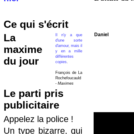
Ce qui s'écrit
La
Daniel
Il n'y a que
d'une sorte
d'amour, mais il
maxime
y en a mille
différentes
du jour
copies
.
François de La
Rochefoucauld
-
Maximes
Le parti pris
publicitaire
Appelez la police !
Un type bizarre, qui