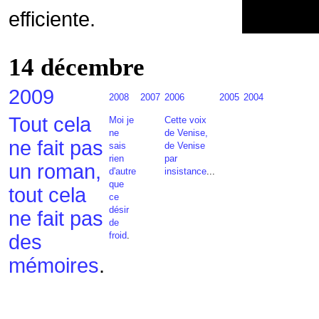
efficiente.
14 décembre
2009
2008
2007
2006
2005
2004
Tout cela
Moi je
Cette voix
ne
de Venise,
ne fait pas
sais
de Venise
rien
par
un roman,
d'autre
insistance
...
que
tout cela
ce
désir
ne fait pas
de
froid
.
des
mémoires
.