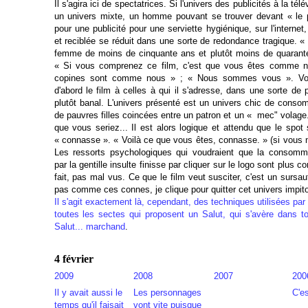
Il s'agira ici de spectatrices. Si l'univers des publicités à la té
un univers mixte, un homme pouvant se trouver devant « l
pour une publicité pour une serviette hygiénique, sur l'internet,
et reciblée se réduit dans une sorte de redondance tragique. 
femme de moins de cinquante ans et plutôt moins de quarante 
« Si vous comprenez ce film, c'est que vous êtes comme n
copines sont comme nous » ; « Nous sommes vous ». Voi
d'abord le film à celles à qui il s'adresse, dans une sorte de p
plutôt banal. L'univers présenté est un univers chic de conso
de pauvres filles coincées entre un patron et un « mec" volage
que vous seriez... Il est alors logique et attendu que le spot
« connasse ». « Voilà ce que vous êtes, connasse. » (si vous 
Les ressorts psychologiques qui voudraient que la consom
par la gentille insulte finisse par cliquer sur le logo sont plus 
fait, pas mal vus. Ce que le film veut susciter, c'est un sursau
pas comme ces connes, je clique pour quitter cet univers impit
Il s'agit exactement là, cependant, des techniques utilisées par
toutes les sectes qui proposent un Salut, qui s'avère dans t
Salut... marchand
.
4 février
2009
2008
2007
200
Il y avait aussi le
Les personnages
C'es
temps qu'il faisait
vont vite puisque