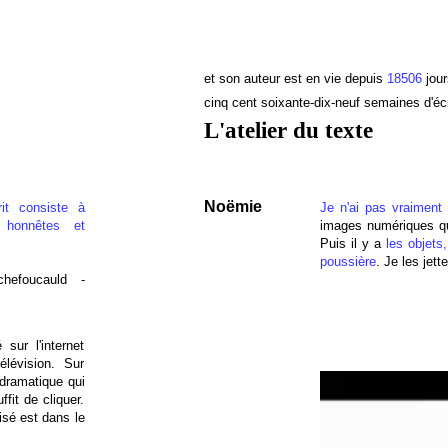
et son auteur est en vie depuis
18506
jour
cinq cent soixante-dix-neuf semaines d'écr
L'atelier du texte
Noëmie
rit consiste à
Je n'ai pas vraiment
 honnêtes et
images numériques qui
Puis il y a
les objets
poussière
. Je les jett
hefoucauld -
 sur l'internet
élévision. Sur
é dramatique qui
fit de cliquer.
visé est dans le