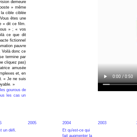
lévision demeure
e poste » même
 la cible ciblée
« Vous êtes une
» dit ce film.
ous » ; « vos
là ce que dit
acte fictionnel
mmation pauvre
. Voilà donc ce
 se termine par
ne cliquez pas)
matrice amusée
complexes et, en
t. « Je ne suis
oyable. »
 les gourous de
ous les cas un
6
2005
2004
2003
t un défi
.
Et qu'est-ce qui
fait augmenter la