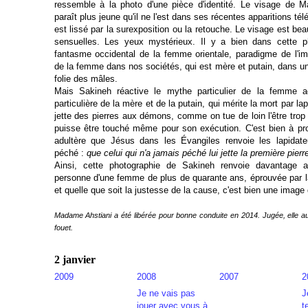
ressemble à la photo d'une pièce d'identité. Le visage de 
paraît plus jeune qu'il ne l'est dans ses récentes apparitions té
est lissé par la surexposition ou la retouche. Le visage est bea
sensuelles. Les yeux mystérieux. Il y a bien dans cette p
fantasme occidental de la femme orientale, paradigme de l'i
de la femme dans nos sociétés, qui est mère et putain, dans une
folie des mâles.
Mais Sakineh réactive le mythe particulier de la femme ad
particulière de la mère et de la putain, qui mérite la mort par 
jette des pierres aux démons, comme on tue de loin l'être trop i
puisse être touché même pour son exécution. C'est bien à p
adultère que Jésus dans les Évangiles renvoie les lapidate
péché :
que celui qui n'a jamais péché lui jette la première pierr
Ainsi, cette photographie de Sakineh renvoie davantage 
personne d'une femme de plus de quarante ans, éprouvée par la
et quelle que soit la justesse de la cause, c'est bien une imag
Madame Ahstiani a été libérée pour bonne conduite en 2014. Jugée, elle 
fouet.
2 janvier
2009
2008
2007
2
Je ne vais pas
J
jouer avec vous à
t