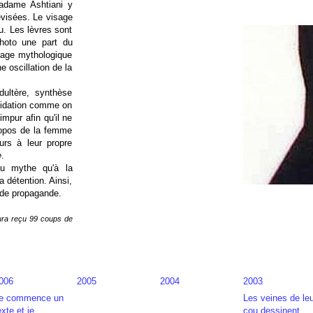
Madame Ashtiani y
lévisées. Le visage
u. Les lèvres sont
hoto une part du
mage mythologique
 oscillation de la
ultère, synthèse
lapidation comme on
mpur afin qu'il ne
ropos de la femme
urs à leur propre
e
.
au mythe qu'à la
 détention. Ainsi,
e de propagande.
aura reçu 99 coups de
006
2005
2004
2003
e commence un
Les veines de leu
exte et je
cou dessinent