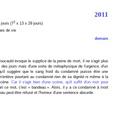
2011
2
jours (7
x 13 x 29 jours)
nes de vie
demain
cauld évoque le supplice de la peine de mort, il ne s'agit plus
s des jours mais d'une sorte de métaphysique de l'urgence, d'un
qu'il suggère que le sang froid du condamné puisse être une
l n'enlève pourtant au condamné rien de sa dignité ni même à la
 scène.
Car il s'agit bien d'une scène, qu'il suffit d'un mot pour
 et ce mot, c'est « bandeau ». Alors, il y a ce condamné à mort
deau peut-être refusé et l'horreur d'une sentence absurde.