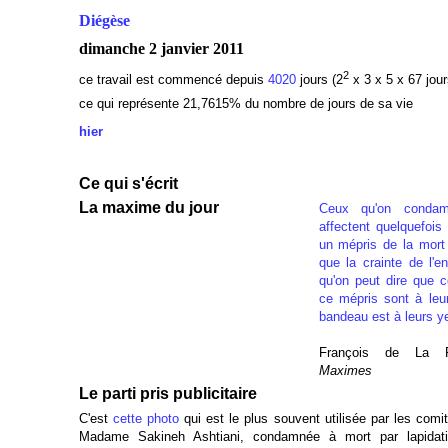
Diégèse
dimanche 2 janvier 2011
2
ce travail est commencé depuis
4020
jours (2
x 3 x 5 x 67 jour
ce qui représente 21,7615
% du nombre de jours de sa vie
hier
Ce qui s'écrit
La maxime du jour
Ceux qu'on condam
affectent quelquefois
un mépris de la mort 
que la crainte de l'e
qu'on peut dire que c
ce mépris sont à leur
bandeau est à leurs y
François de La R
Maximes
Le parti pris publicitaire
C'est
cette photo
qui est le plus souvent utilisée par les com
Madame Sakineh Ashtiani, condamnée à mort par lapidati