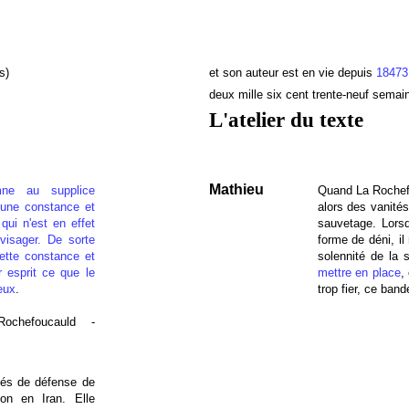
s)
et son auteur est en vie depuis
18473
deux mille six cent trente-neuf semai
L'atelier du texte
Mathieu
ne au supplice
Quand La Rochefou
 une constance et
alors des vanité
qui n'est en effet
sauvetage. Lors
nvisager. De sorte
forme de déni, i
ette constance et
solennité de la
 esprit ce que le
mettre en place
,
eux
.
trop fier, ce ban
ochefoucauld -
ités de défense de
on en Iran. Elle