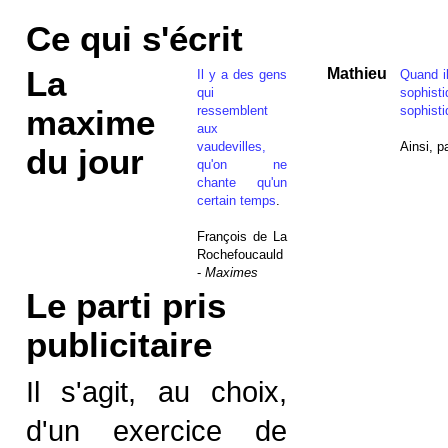
Ce qui s'écrit
La
Mathieu
Il y a des gens
Quand il
qui
sophist
ressemblent
sophisti
maxime
aux
vaudevilles,
Ainsi, p
du jour
qu'on ne
chante qu'un
certain temps
.
François de La
Rochefoucauld
-
Maximes
Le parti pris
publicitaire
Il s'agit, au choix,
d'un exercice de