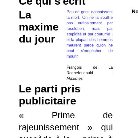
Ce qui s'écrit
La
No
Peu de gens connaissent
la mort. On ne la souffre
pas ordinairement par
maxime
résolution, mais par
stupidité et par coutume ;
du jour
et la plupart des hommes
meurent parce qu'on ne
peut s'empêcher de
mourir
.
François de La
Rochefoucauld -
Maximes
Le parti pris
publicitaire
« Prime de
rajeunissement » qui