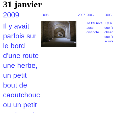
31 janvier
2009
2008
2007
2006
2005
Je t'ai rêvé
Il y a
Il y avait
aussi
que l'
distincte
....
obser
parfois sur
que l'
scrut
le bord
d'une route
une herbe,
un petit
bout de
caoutchouc
ou un petit