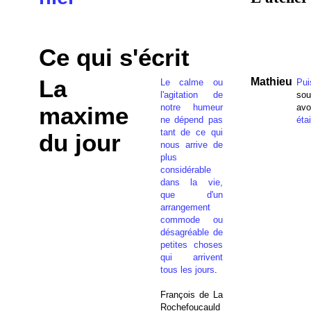
Ce qui s'écrit
La
Mathieu
Le calme ou
Pui
l'agitation de
sou
notre humeur
avo
maxime
ne dépend pas
éta
tant de ce qui
du jour
nous arrive de
plus
considérable
dans la vie,
que d'un
arrangement
commode ou
désagréable de
petites choses
qui arrivent
tous les jours
.
François de La
Rochefoucauld