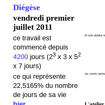
Diégèse
vendredi premier
juillet 2011
et son auteur 
ce travail est
commencé depuis
3
2
4200
jours (2
x 3 x 5
x 7 jours)
six cents semai
ce qui représente
22,5165
% du nombre
de jours de sa vie
hier
L'atelier