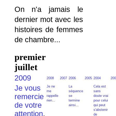
On n'a jamais le
dernier mot avec les
histoires de femmes
de chambre...
premier
juillet
2009
2008
2007
2006
2005
2004
200
Je vous
Je ne
La
Cela est
me
séquence
sans
remercie
rappelle
se
doute vrai
rien
...
termine
pour celui
de votre
ainsi
...
qui peut
s'abstenir
attention
.
de