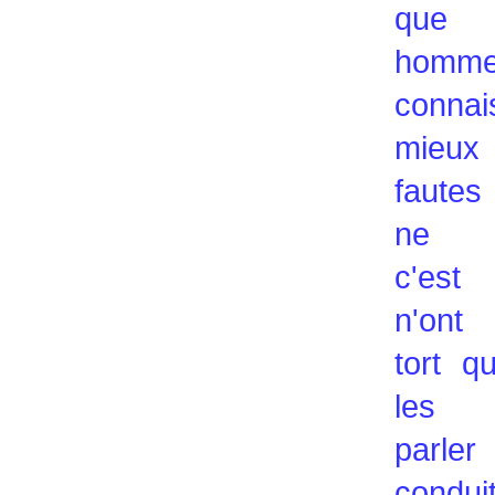
que
homm
connai
mieux
faute
ne p
c'est
n'ont
tort q
les 
parler
condui