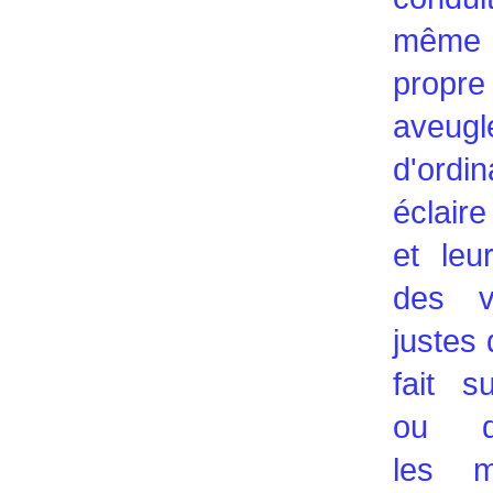
même 
propre
aveugl
d'ordin
éclair
et leu
des v
justes q
fait s
ou dé
les m