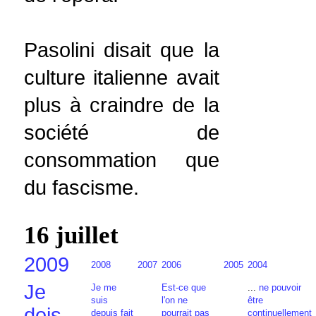
Pasolini disait que la
culture italienne avait
plus à craindre de la
société de
consommation que
du fascisme.
16 juillet
2009
2008
2007
2006
2005
2004
Je
Je me
Est-ce que
...
ne pouvoir
suis
l'on ne
être
dois
depuis fait
pourrait pas
continuellement