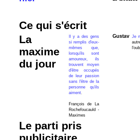
Ce qui s'écrit
La
Gustav
Il y a des gens
Je 
si remplis d'eux-
autr
mêmes que,
l'oub
maxime
lorsqu'ils sont
amoureux, ils
du jour
trouvent moyen
d'être occupés
de leur passion
sans l'être de la
personne qu'ils
aiment
.
François de La
Rochefoucauld -
Maximes
Le parti pris
publicitaire