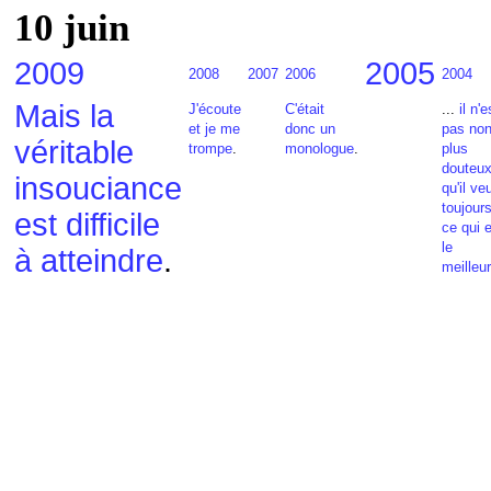
10 juin
2009
2005
2008
2007
2006
2004
Mais la
J'écoute
C'était
...
il n'e
et je me
donc un
pas no
véritable
trompe
.
monologue
.
plus
douteu
insouciance
qu'il ve
toujour
est difficile
ce qui 
le
à atteindre
.
meilleur