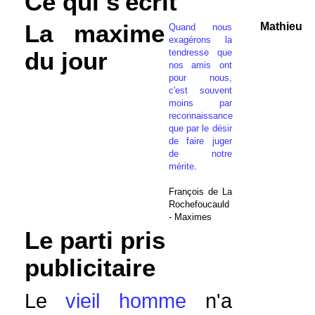
Ce qui s'écrit
La maxime
Mathieu
Quand nous
exagérons la
tendresse que
du jour
nos amis ont
pour nous,
c'est souvent
moins par
reconnaissance
que par le désir
de faire juger
de notre
mérite
.
François de La
Rochefoucauld
- Maximes
Le parti pris
publicitaire
Le
vieil homme
n'a