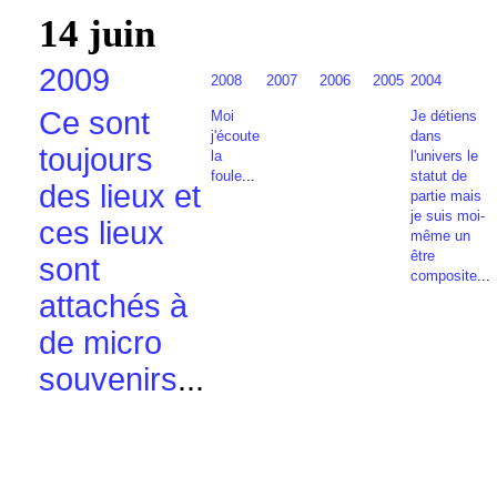
14 juin
2009
2008
2007
2006
2005
2004
Ce sont
Moi
Je détiens
j'écoute
dans
toujours
la
l'univers le
foule
...
statut de
des lieux et
partie mais
je suis moi-
ces lieux
même un
être
sont
composite
...
attachés à
de micro
souvenirs
...