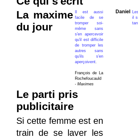
Ce qui s'écrit
La maxime
Daniel
Il est aussi
Les
facile de se
il 
tromper soi-
tan
du jour
même sans
s'en apercevoir
qu'il est difficile
de tromper les
autres sans
qu'ils s'en
aperçoivent
.
François de La
Rochefoucauld
-
Maximes
Le parti pris
publicitaire
Si cette femme est en
train de se laver les