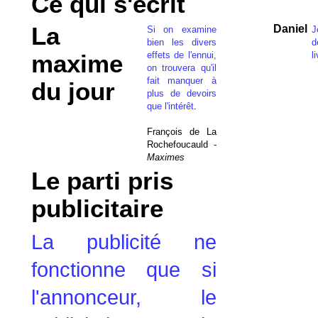
Ce qui s'écrit
La
Daniel
Si on examine
J
bien les divers
d
effets de l'ennui,
l
maxime
on trouvera qu'il
fait manquer à
du jour
plus de devoirs
que l'intérêt
.
François de La
Rochefoucauld -
Maximes
Le parti pris
publicitaire
La publicité ne
fonctionne que si
l'annonceur, le