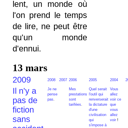
lent, un monde où
l'on prend le temps
de lire, ne peut être
qu'un monde
d'ennui.
13
mars
2009
2008
2007
2006
2005
2004
2
Il n'y a
Je ne
Mes
Quel serait
Vous
pense
prestations
l'outil qui
allez
pas de
pas
.
sont
renverserait
voir ce
tarifées
.
la dictature
que
fiction
d'une
vous
civilisation
allez
sans
qui
voir
!
s'impose à