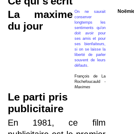
Ce qui s'écrit
La maxime
Noëmi
On ne saurait
conserver
longtemps les
du jour
sentiments qu'on
doit avoir pour
ses amis et pour
ses bienfaiteurs,
si on se laisse la
liberté de parler
souvent de leurs
défauts
.
François de La
Rochefoucauld -
Maximes
Le parti pris
publicitaire
En 1981, ce film