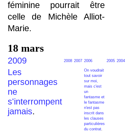
féminine pourrait être
celle de Michèle Alliot-
Marie.
18
mars
2009
2008
2007
2006
2005
2004
Les
On voudrait
tout savoir
personnages
sur moi,
mais c'est
ne
un
fantasme et
s'interrompent
le fantasme
n'est pas
jamais
.
inscrit dans
les clauses
particulières
du contrat
.