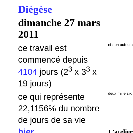
Diégèse
dimanche 27 mars
2011
et son auteur 
ce travail est
commencé depuis
3
3
4104
jours (2
x 3
x
19 jours)
deux mille six
ce qui représente
22,1156
% du nombre
de jours de sa vie
hier
L'atelier