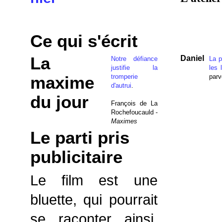
Ce qui s'écrit
La
Daniel
Notre défiance
La p
justifie la
les 
tromperie
parv
maxime
d'autrui
.
du jour
François de La
Rochefoucauld -
Maximes
Le parti pris
publicitaire
Le film est une
bluette, qui pourrait
se raconter ainsi.