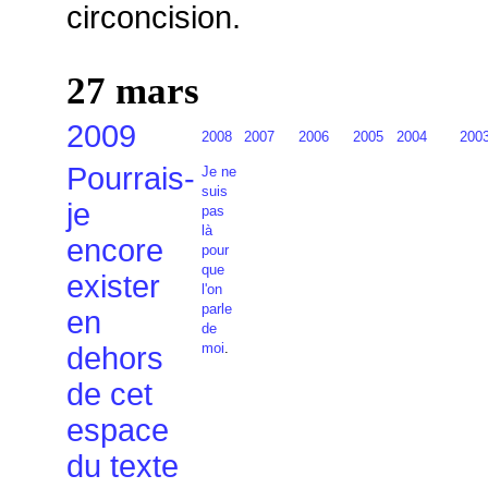
circoncision.
27 mars
2009
2008
2007
2006
2005
2004
200
Pourrais-
Je ne
suis
je
pas
là
encore
pour
que
exister
l'on
parle
en
de
moi
.
dehors
de cet
espace
du texte