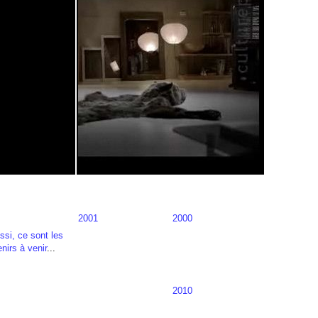
2001
2000
ussi, ce sont les
nirs à venir
...
2010