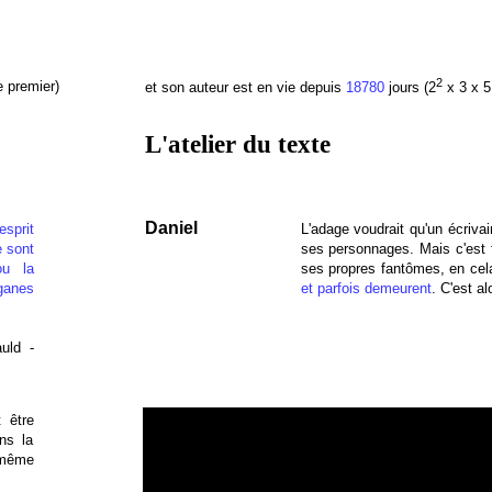
2
e premier)
et son auteur est en vie depuis
18780
jours (2
x 3 x 5
L'atelier du texte
Daniel
esprit
L'adage voudrait qu'un écriva
 sont
ses personnages. Mais c'est f
ou la
ses propres fantômes, en ce
ganes
et parfois demeurent
. C'est al
uld -
t être
ns la
e même