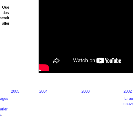
 ? Que
t des
serait
 aller
2005
2004
2003
2002
nages
Ici a
souve
arler
s
.