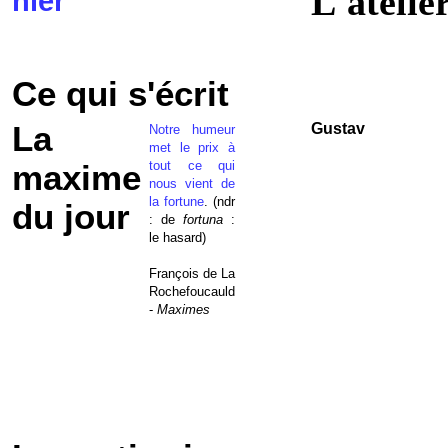
L'atelie
hier
Ce qui s'écrit
La
Gustav
Notre humeur
met le prix à
tout ce qui
maxime
nous vient de
la fortune
. (ndr
du jour
: de
fortuna
:
le hasard)
François de La
Rochefoucauld
-
Maximes