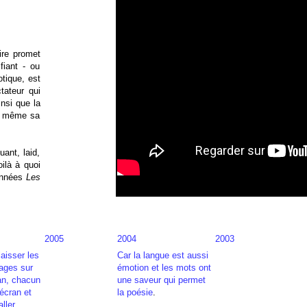
ire promet
fiant - ou
otique, est
tateur qui
nsi que la
le même sa
ant, laid,
ilà à quoi
années
Les
2005
2004
2003
laisser les
Car la langue est aussi
ages sur
émotion et les mots ont
an, chacun
une saveur qui permet
écran et
la poésie
.
aller