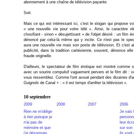
abonnement à une chaîne de télévision payante.
Soit.
Mais ce qui est intéressant ici, c'est le slogan qui propose vo
« une nouvelle vie pour votre télé ». Ainsi, le caractère réi
chosifiant - sinon « désujettisant » de l'objet désiré : un film ér
dénoncé par celui-là même qui y incite. Ce n'est pas le spec
aura une nouvelle vie mais son poste de télévision. Et c'est ai
publicité, dans la tradition cartésienne, souvent, dénonce el
fraude originelle.
D'ailleurs, le spectateur de film érotique est montré comme su
avec un sourire compulsif vaguement pervers et le film dit : vo
vous ressemblez. Comme l'ont avoué pendant des dizaines d'
Guignols
de Canal + : « il est temps d'arrêter la télévision ».
10 septembre
2009
2008
2007
2006
Rien ne m'oblige
Je vais 
à rien puisque je
personn
n'ai pas de
leur écr
mémoire et que
sur son 
j'ai désormais
ils vont 