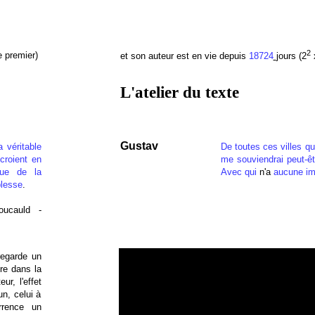
2
e premier)
et son auteur est en vie depuis
18724
jours (2
x
L'atelier du texte
Gustav
a véritable
De toutes ces villes qu
croient en
me souviendrai peut-êtr
 que de la
Avec qui
n'a
aucune im
blesse
.
oucauld -
regarde un
ure dans la
ur, l'effet
n, celui à
rrence un