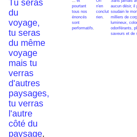
Tu seras
...
et
On
Sans jamais a
pourtant
n'en
aucun désir, il
du
tous nos
conclut
soudain le mo
énoncés
rien
.
milliers de cor
voyage,
sont
lumineux, colo
performatifs
.
odoriférants, p
tu seras
saveurs et de 
du même
voyage
mais tu
verras
d'autres
paysages,
tu verras
l'autre
côté du
paysage
.