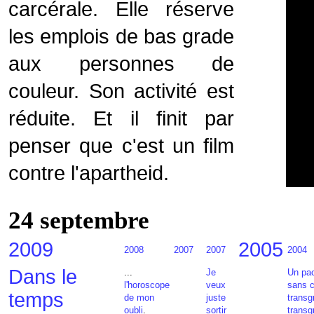
carcérale. Elle réserve
les emplois de bas grade
aux personnes de
couleur. Son activité est
réduite. Et il finit par
penser que c'est un film
contre l'apartheid.
24 septembre
2009
2005
2008
2007
2007
2004
Dans le
...
Je
Un pac
l'horoscope
veux
sans 
temps
de mon
juste
transg
oubli
.
sortir
trans