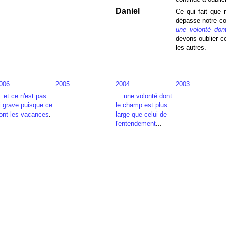
Daniel
Ce qui fait que 
dépasse notre co
une volonté don
devons oublier ce
les autres.
006
2005
2004
2003
..
et ce n'est pas
...
une volonté dont
i grave puisque ce
le champ est plus
ont les vacances
.
large que celui de
l'entendement
...