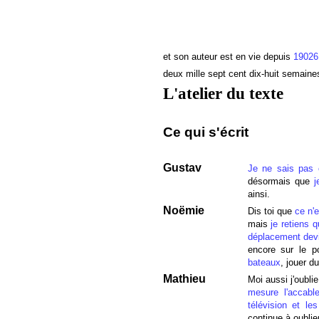
et son auteur est en vie depuis
1902
deux mille sept cent dix-huit semaine
L'atelier du texte
Ce qui s'écrit
Gustav
Je ne sais pas 
désormais que
j
ainsi.
Noëmie
Dis toi que
ce n'
mais
je retiens q
déplacement devi
encore sur le p
bateaux
, jouer d
Mathieu
Moi aussi j'oubli
mesure l'accabl
télévision et le
continue à oublier