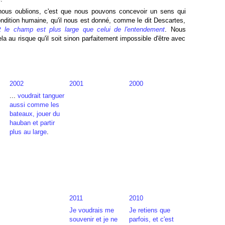
nous oublions, c'est que nous pouvons concevoir un sens qui
ndition humaine, qu'il nous est donné, comme le dit Descartes,
t le champ est plus large que celui de l'entendement
. Nous
la au risque qu'il soit sinon parfaitement impossible d'être avec
2002
2001
2000
...
voudrait tanguer
aussi comme les
bateaux, jouer du
hauban et partir
plus au large
.
2011
2010
Je voudrais me
Je retiens que
souvenir et je ne
parfois, et c'est