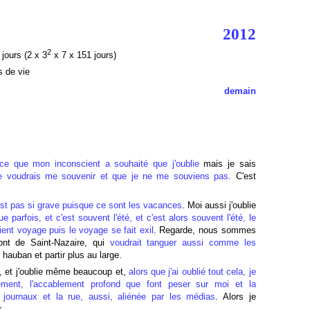
2012
2
6
jours (2 x 3
x 7 x 151 jours)
s de vie
demain
ce que mon inconscient a souhaité que j'oublie
mais je sais
e voudrais me souvenir et que je ne me souviens pas
. C'est
est pas si grave puisque ce sont les vacances
. Moi aussi j'oublie
ue parfois, et c'est souvent l'été, et c'est alors souvent l'été, le
ent voyage puis le voyage se fait exil
. Regarde, nous sommes
ont de Saint-Nazaire, qui
voudrait tanguer aussi comme les
u hauban et partir plus au large.
e, et j'oublie même beaucoup et,
alors que j'ai oublié tout cela, je
ement, l'accablement profond que font peser sur moi et la
s journaux et la rue, aussi, aliénée par les médias
. Alors je
.