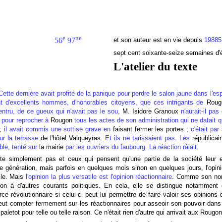
e
ne
et son auteur est en vie depuis
1988
56
97
sept cent soixante-seize semaines d'é
L'atelier du texte
ette dernière avait profité de la panique pour perdre le salon jaune dans l'esp
nt d'excellents hommes, d'honorables citoyens, que ces intrigants de
Roug
entru, de ce gueux qui n'avait pas le sou,
M. Isidore Granoux
n'aurait-il pas
à pour reprocher à
Rougon
tous les actes de son administration qui ne datait 
;
il avait commis une sottise grave en
faisant fermer les portes ;
c'était par
ur la terrasse
de l'hôtel Valqueyras.
Et ils ne tarissaient pas. Les
républicai
ble, tenté sur
la mairie
par les ouvriers du faubourg. La réaction râlait
.
xiste simplement pas et ceux qui pensent qu'une partie de la société leur 
 génération, mais parfois en quelques mois sinon en quelques jours, l'opin
lle. Mais
l'opinion la plus versatile est l'opinion réactionnaire
. Comme son no
ion à d'autres courants politiques. En cela, elle se distingue notamment
e révolutionnaire si celui-ci peut lui permettre de faire valoir ses opinions 
peut compter fermement sur les réactionnaires pour asseoir son pouvoir dans
paletot pour telle ou telle raison. Ce n'était rien d'autre qui arrivait aux Rougon