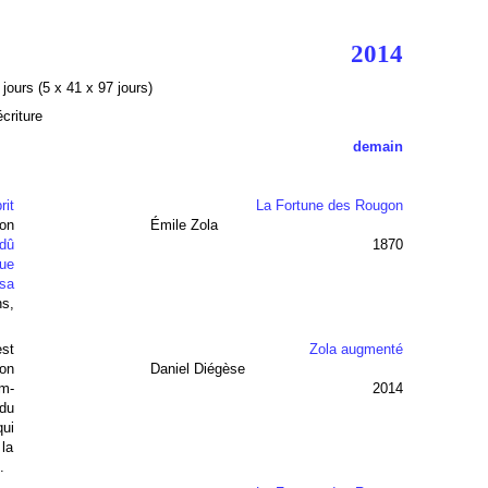
2014
5
jours (5 x 41 x 97 jours)
criture
demain
rit
La Fortune des Rougon
on
Émile Zola
 dû
1870
que
 sa
ns,
est
Zola augmenté
ion
Daniel Diégèse
m-
2014
 du
qui
 la
.