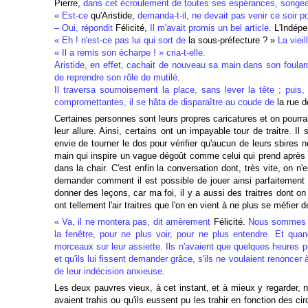
Pierre,
dans cet écroulement de toutes ses espérances, songea a
« Est-ce
qu'Aristide,
demanda-t-il, ne devait pas venir ce soir pou
– Oui, répondit
Félicité,
Il m'avait promis un bel article
. L'Indép
« Eh ! n'est-ce pas lui qui sort de
la sous-préfecture ? »
La vieil
« Il a remis son écharpe ! » cria-t-elle.
Aristide, en effet, cachait de nouveau sa main dans son foular
de reprendre son rôle de mutilé
.
Il traversa sournoisement la place, sans lever la tête ; pui
compromettantes, il se hâta de disparaître au coude de
la rue 
Certaines personnes sont leurs propres caricatures et on pourra
leur allure. Ainsi, certains ont un impayable tour de traitre. Il 
envie de tourner le dos pour vérifier qu'aucun de leurs sbires 
main qui inspire un vague dégoût comme celui qui prend après a
dans la chair. C'est enfin la conversation dont, très vite, on 
demander comment il est possible de jouer ainsi parfaitement so
donner des leçons, car ma foi, il y a aussi des traitres dont on
ont tellement l'air traitres que l'on en vient à ne plus se méfier de
« Va, il ne montera pas, dit amèrement
Félicité.
Nous sommes à 
la fenêtre, pour ne plus voir, pour ne plus entendre. Et quan
morceaux sur leur assiette. Ils n'avaient que quelques heures pour
et qu'ils lui fissent demander grâce, s'ils ne voulaient renonce
de leur indécision anxieuse
.
Les deux pauvres vieux, à cet instant, et à mieux y regarder, n'
avaient trahis ou qu'ils eussent pu les trahir en fonction des c