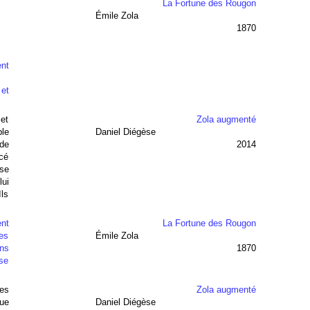
La Fortune des Rougon
Émile Zola
1870
ent
 et
 et
Zola augmenté
ble
Daniel Diégèse
 de
2014
ncé
 se
lui
Ils
nt
La Fortune des Rougon
les
Émile Zola
ons
1870
use
les
Zola augmenté
que
Daniel Diégèse