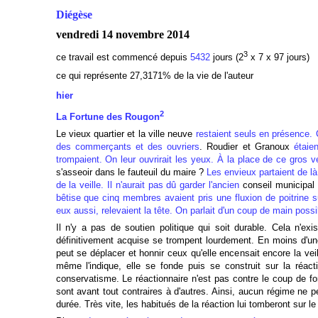
Diégèse
vendredi 14 novembre 2014
3
ce travail est commencé depuis
5432
jours (2
x 7 x 97 jours)
ce qui représente 27,3171% de la vie de l'auteur
hier
2
La Fortune des Rougon
Le vieux quartier et la ville neuve
restaient seuls en présence. C
des commerçants et des ouvriers
. Roudier et Granoux
étaie
trompaient. On leur ouvrirait les yeux. À la place de ce gros v
s'asseoir dans le fauteuil du maire ?
Les envieux partaient de l
de la veille. Il n'aurait pas dû garder l'ancien
conseil municipal 
bêtise que cinq membres avaient pris une fluxion de poitrine s
eux aussi, relevaient la tête. On parlait d'un coup de main possi
Il n'y a pas de soutien politique qui soit durable. Cela n'e
définitivement acquise se trompent lourdement. En moins d'une
peut se déplacer et honnir ceux qu'elle encensait encore la vei
même l'indique, elle se fonde puis se construit sur la réact
conservatisme. Le réactionnaire n'est pas contre le coup de forc
sont avant tout contraires à d'autres. Ainsi, aucun régime ne 
durée. Très vite, les habitués de la réaction lui tomberont sur le 