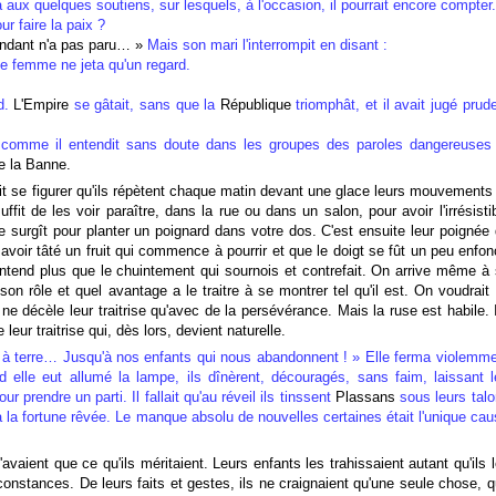
ux quelques soutiens, sur lesquels, à l'occasion, il pourrait encore compter.
r faire la paix ?
endant n'a pas paru… »
Mais son mari l'interrompit en disant :
le femme ne jeta qu'un regard.
d.
L'Empire
se gâtait, sans que la
République
triomphât, et il avait jugé prud
s, comme il entendit sans doute dans les groupes des paroles dangereuses
de la Banne.
it se figurer qu'ils répètent chaque matin devant une glace leurs mouvements
suffit de les voir paraître, dans la rue ou dans un salon, pour avoir l'irrésisti
ne surgît pour planter un poignard dans votre dos. C'est ensuite leur poignée
voir tâté un fruit qui commence à pourrir et que le doigt se fût un peu enfo
n'entend plus que le chuintement qui sournois et contrefait. On arrive même à
n rôle et quel avantage a le traitre à se montrer tel qu'il est. On voudrait 
 ne décèle leur traitrise qu'avec de la persévérance. Mais la ruse est habile. 
 leur traitrise qui, dès lors, devient naturelle.
terre… Jusqu'à nos enfants qui nous abandonnent ! » Elle ferma violemme
d elle eut allumé la lampe, ils dînèrent, découragés, sans faim, laissant 
 prendre un parti. Il fallait qu'au réveil ils tinssent
Plassans
sous leurs tal
r à la fortune rêvée. Le manque absolu de nouvelles certaines était l'unique ca
avaient que ce qu'ils méritaient. Leurs enfants les trahissaient autant qu'ils 
irconstances. De leurs faits et gestes, ils ne craignaient qu'une seule chose, 