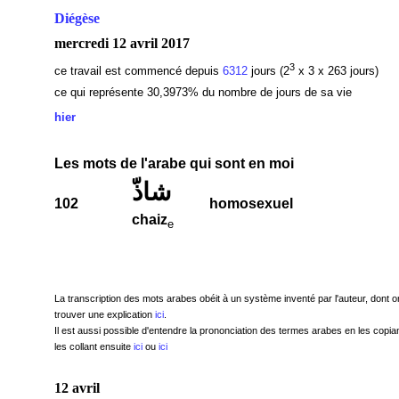
Diégèse
mercredi 12 avril 2017
3
ce travail est commencé depuis
6312
jours (2
x 3 x 263 jours)
ce qui représente 30,3973
% du nombre de jours de sa vie
hier
Les mots de l'arabe qui sont en moi
شاذّ
102
homosexuel
chaiz
e
La transcription des mots arabes obéit à un système inventé par l'auteur, dont o
trouver une explication
ici
.
Il est aussi possible d'entendre la prononciation des termes arabes en les copian
les collant ensuite
ici
ou
ici
12 avril