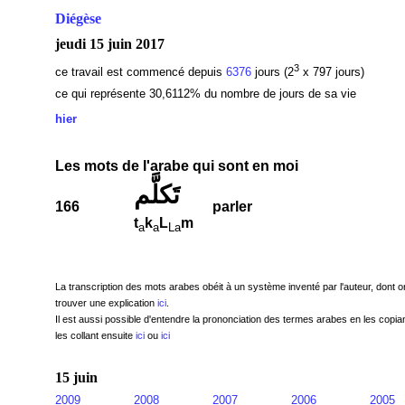
Diégèse
jeudi 15 juin 2017
3
ce travail est commencé depuis
6376
jours (2
x 797 jours)
ce qui représente 30,6112
% du nombre de jours de sa vie
hier
Les mots de l'arabe qui sont en moi
تَكلَّم
166
parler
t
k
L
m
a
a
La
La transcription des mots arabes obéit à un système inventé par l'auteur, dont o
trouver une explication
ici
.
Il est aussi possible d'entendre la prononciation des termes arabes en les copian
les collant ensuite
ici
ou
ici
15 juin
2009
2008
2007
2006
2005