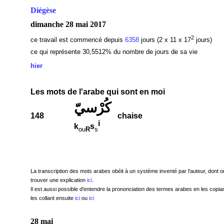
Diégèse
dimanche 28 mai 2017
2
ce travail est commencé depuis
6358
jours (2 x 11 x 17
jours)
ce qui représente 30,5512
% du nombre de jours de sa vie
hier
Les mots de l'arabe qui sont en moi
كُرْسيّ
148
chaise
i
k
s
ou
R
s
La transcription des mots arabes obéit à un système inventé par l'auteur, dont o
trouver une explication
ici
.
Il est aussi possible d'entendre la prononciation des termes arabes en les copian
les collant ensuite
ici
ou
ici
28 mai