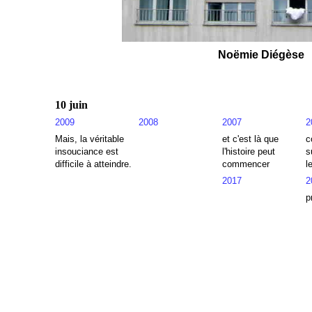
Noëmie Diégèse
10 juin
2009
2008
2007
2
Mais, la véritable
et c'est là que
c
insouciance est
l'histoire peut
s
difficile à atteindre.
commencer
l
2017
2
p