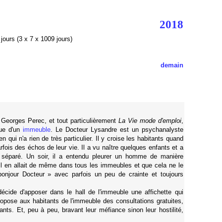
2018
jours (3 x 7 x 1009 jours)
demain
Georges Perec, et tout particulièrement
La Vie mode d'emploi
,
que d'un
immeuble
. Le Docteur Lysandre est un psychanalyste
n qui n'a rien de très particulier. Il y croise les habitants quand
arfois des échos de leur vie. Il a vu naître quelques enfants et a
t séparé. Un soir, il a entendu pleurer un homme de manière
'il en allait de même dans tous les immeubles et que cela ne le
bonjour Docteur » avec parfois un peu de crainte et toujours
écide d'apposer dans le hall de l'immeuble une affichette qui
ropose aux habitants de l'immeuble des consultations gratuites,
nts. Et, peu à peu, bravant leur méfiance sinon leur hostilité,