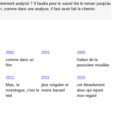
rement analysé ? Il faudra pour le savoir lire le roman jusqu'au
in, comme dans une analyse, il faut avoir fait le chemin.
2002
2001
2000
comme dans un
l'odeur de la
film
poussière mouillée
2012
2011
2010
Mais, le
plus singulier et
cet ébranlement
monologue, c'est le
moins bavard
doux qui rejoint
réel.
mon regard