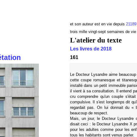
et son auteur est en vie depuis
21189
trois mille vingt-sept semaines de vie
L'atelier du texte
Les livres de 2018
étation
161
Le Docteur Lysandre aime beaucoup 
cette coupe romanesque et titanes
installé dans un petit immeuble parisie
il vient à sa consultation. Il entend p
cru comprendre qu'un couple s'étai
compulsive. Il s'est longtemps dit qu
regardait pas. On lui donnait du « 
beaucoup de respect.
Mais, un jour, le Docteur Lysandre d
disait ceci : le Docteur Lysandre X p
pour les adultes comme pour les enfa
tous les habitants sont venus parler.