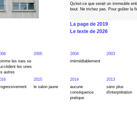
Qu'est-ce que serait un immeuble entiè
bout. Ne trichez pas. Pour goûter la f
La page de 2019
Le texte de 2026
006
2005
2004
2003
omme les rues se
irrémédiablement
uccèdent les unes
es autres
016
2015
2014
2013
rogressivement
le salon jaune
aucune
sans plus
conséquence
d'interprétation
pratique