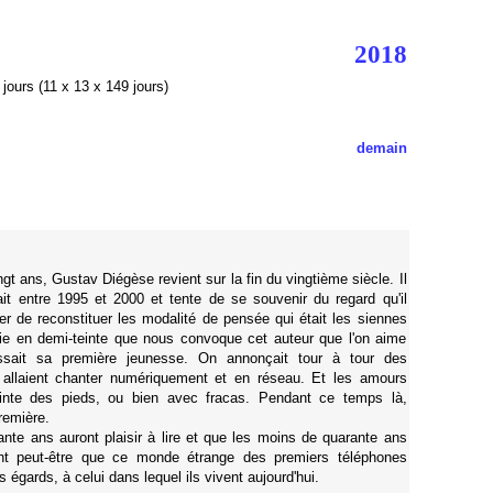
2018
jours (11 x 13 x 149 jours)
demain
gt ans, Gustav Diégèse revient sur la fin du vingtième siècle. Il
tait entre 1995 et 2000 et tente de se souvenir du regard qu'il
er de reconstituer les modalité de pensée qui était les siennes
hie en demi-teinte que nous convoque cet auteur que l'on aime
nissait sa première jeunesse. On annonçait tour à tour des
allaient chanter numériquement et en réseau. Et les amours
pointe des pieds, ou bien avec fracas. Pendant ce temps là,
première.
nte ans auront plaisir à lire et que les moins de quarante ans
nt peut-être que ce monde étrange des premiers téléphones
 égards, à celui dans lequel ils vivent aujourd'hui.