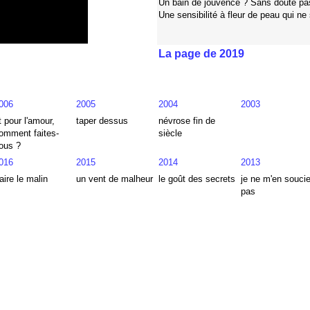
Un bain de jouvence ? Sans doute pa
Une sensibilité à fleur de peau qui 
La page de 2019
006
2005
2004
2003
t pour l'amour,
taper dessus
névrose fin de
omment faites-
siècle
ous ?
016
2015
2014
2013
aire le malin
un vent de malheur
le goût des secrets
je ne m'en souci
pas