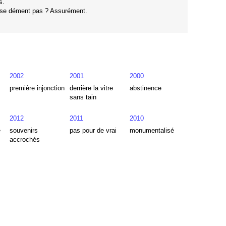
s.
ne se dément pas ? Assurément.
2002
2001
2000
première injonction
derrière la vitre
abstinence
sans tain
2012
2011
2010
e
souvenirs
pas pour de vrai
monumentalisé
accrochés