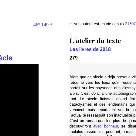
e
ne
et son auteur est en vie depuis
21307
46
149
L'atelier du texte
Les livres de 2018
ècle
279
Alors que ce siècle a déjà presque vin
retourne vers les lieux qu'il fréquen
portait sur les paysages afin d'essay
alors. C'est donc à une autobiograp
tant. Le siècle finissait quand fi
cataclysmes et des lendemains qui 
venaient, puis repartaient sur la 
l'actualité ressassait son inactualité 
C'est un roman que les plus de quara
découvriront
avec bonheur
, se disa
mobiles ressemblait pourtant, à maints