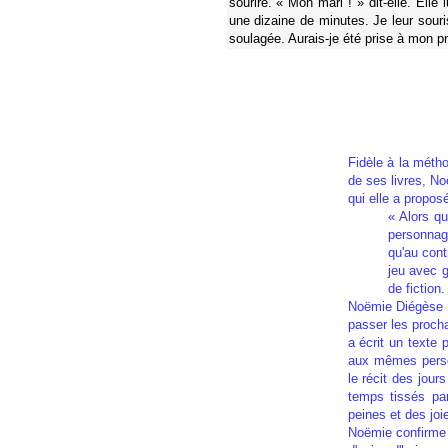
sourire. « Mon mari ! » dit-elle. Elle l
une dizaine de minutes. Je leur souri
soulagée. Aurais-je été prise à mon pr
Fidèle à la méthod
de ses livres, N
qui elle a propo
« Alors qu
personnage
qu'au cont
jeu avec g
de fiction.
Noëmie Diégèse a
passer les procha
a écrit un texte
aux mêmes perso
le récit des jou
temps tissés par
peines et des joies
Noëmie confirme s