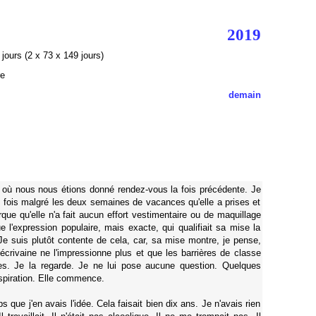
2019
jours (2 x 73 x 149 jours
)
re
demain
où nous nous étions donné rendez-vous la fois précédente. Je
re fois malgré les deux semaines de vacances qu'elle a prises et
que qu'elle n'a fait aucun effort vestimentaire ou de maquillage
 l'expression populaire, mais exacte, qui qualifiait sa mise la
Je suis plutôt contente de cela, car, sa mise montre, je pense,
 écrivaine ne l'impressionne plus et que les barrières de classe
s. Je la regarde. Je ne lui pose aucune question. Quelques
espiration. Elle commence.
ps que j'en avais l'idée. Cela faisait bien dix ans. Je n'avais rien