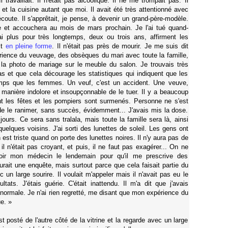
Il travaillait. Il n'était pas alcoolique. Il ne me trompait pas. Il
et la cuisine autant que moi. Il avait été très attentionné avec
écoute. Il s'apprêtait, je pense, à devenir un grand-père-modèle.
te et accouchera au mois de mars prochain. Je l'ai tué quand-
 plus pour très longtemps, deux ou trois ans, affirment les
it
en pleine forme
. Il n'était pas près de mourir. Je me suis dit
érience du veuvage, des obsèques du mari avec toute la famille,
 la photo de mariage sur le meuble du salon. Je trouvais très
as et que cela décourage les statistiques qui indiquent que les
ps que les femmes. Un veuf, c'est un accident. Une veuve,
e manière indolore et insoupçonnable de le tuer. Il y a beaucoup
t les fêtes et les pompiers sont surmenés. Personne ne s'est
de le ranimer, sans succès, évidemment... J'avais mis la dose.
ours. Ce sera sans tralala, mais toute la famille sera là, ainsi
uelques voisins. J'ai sorti des lunettes de soleil. Les gens ont
 est triste quand on porte des lunettes noires. Il n'y aura pas de
il n'était pas croyant, et puis, il ne faut pas exagérer... On ne
voir mon médecin le lendemain pour qu'il me prescrive des
urait une enquête, mais surtout parce que cela faisait partie du
c un large sourire. Il voulait m'appeler mais il n'avait pas eu le
tats. J'étais guérie. C'était inattendu. Il m'a dit que j'avais
normale. Je n'ai rien regretté, me disant que mon expérience du
e. »
t posté de l'autre côté de la vitrine et la regarde avec un large