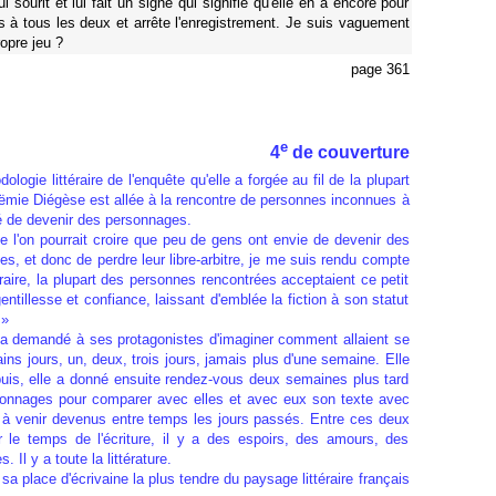
ui sourit et lui fait un signe qui signifie qu'elle en a encore pour
s à tous les deux et arrête l'enregistrement. Je suis vaguement
opre jeu ?
page 361
e
4
de couverture
ologie littéraire de l'enquête qu'elle a forgée au fil de la plupart
oëmie Diégèse est allée à la rencontre de personnes inconnues à
sé de devenir des personnages.
e l'on pourrait croire que peu de gens ont envie de devenir des
s, et donc de perdre leur libre-arbitre, je me suis rendu compte
raire, la plupart des personnes rencontrées acceptaient ce petit
entillesse et confiance, laissant d'emblée la fiction à son statut
 »
 demandé à ses protagonistes d'imaginer comment allaient se
ins jours, un, deux, trois jours, jamais plus d'une semaine. Elle
 puis, elle a donné ensuite rendez-vous deux semaines plus tard
nnages pour comparer avec elles et avec eux son texte avec
rs à venir devenus entre temps les jours passés. Entre ces deux
 le temps de l'écriture, il y a des espoirs, des amours, des
. Il y a toute la littérature.
a place d'écrivaine la plus tendre du paysage littéraire français