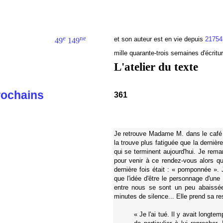
e
ne
et son auteur est en vie depuis
21754
49
149
mille quarante-trois semaines d'écritu
L'atelier du texte
rochains
361
Je retrouve Madame M. dans le café 
la trouve plus fatiguée que la derniè
qui se terminent aujourd'hui. Je remar
pour venir à ce rendez-vous alors que
dernière fois était : « pomponnée ». 
que l'idée d'être le personnage d'une
entre nous se sont un peu abaissée
minutes de silence... Elle prend sa r
« Je l'ai tué. Il y avait longtem