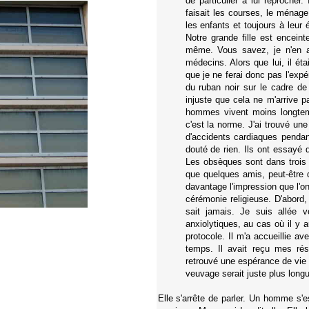
de particulier à lui reprocher. 
faisait les courses, le ménage 
les enfants et toujours à leur 
Notre grande fille est encein
même. Vous savez, je n'en ai
médecins. Alors que lui, il éta
que je ne ferai donc pas l'exp
du ruban noir sur le cadre de
injuste que cela ne m'arrive p
hommes vivent moins longtem
c'est la norme. J'ai trouvé un
d'accidents cardiaques pendan
douté de rien. Ils ont essayé 
Les obsèques sont dans trois j
que quelques amis, peut-être q
davantage l'impression que l'on
cérémonie religieuse. D'abord, 
sait jamais. Je suis allée 
anxiolytiques, au cas où il y a
protocole. Il m'a accueillie ave
temps. Il avait reçu mes résul
retrouvé une espérance de vie 
veuvage serait juste plus longu
Elle s'arrête de parler. Un homme s'es